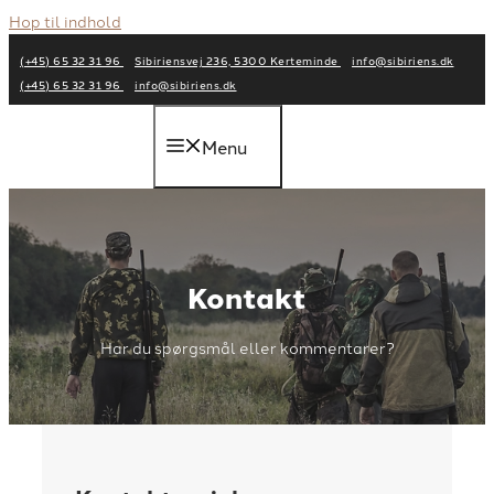
Hop til indhold
(+45) 65 32 31 96
Sibiriensvej 236, 5300 Kerteminde
info@sibiriens.dk
(+45) 65 32 31 96
info@sibiriens.dk
Menu
Kontakt
Har du spørgsmål eller kommentarer?